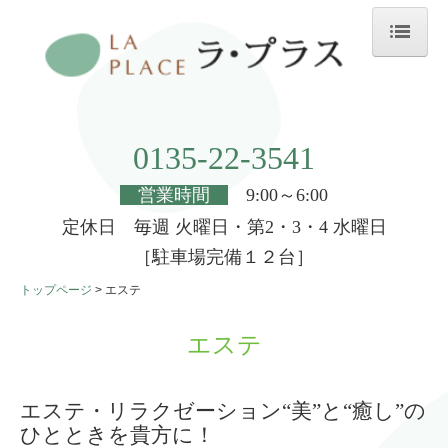
トップページ
店舗案内
0135-22-3541
採用情報
営業時間
9:00～6:00
ヘアメイク
定休日 毎週 火曜日・第2・3・4 水曜日
エステ
［駐車場完備１２台］
トップページ
エステ
レンタル・着付け
商品案内
エステ
お知らせ
エステ・リラクゼーション“美”と“癒し”の
ブログ
ひとときを貴方に！